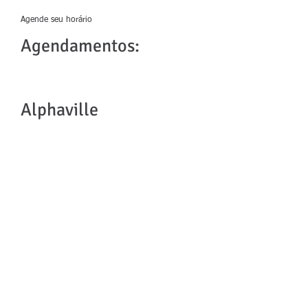
Endereços:
Agende seu horário
Agendamentos:
(11)97081-2636
Alphaville
(11)2151-6924
Hospital Israelita Albert Einstein
Unidade Alphaville
Av. Juruá, 706
2º Andar - Consultório 30
Alphaville Industrial
Barueri, SP 06455-010
São Paulo - Klabin
(11)2151-8709